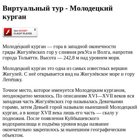
Виртуальный тур - Молодецкий
курган
Молоде́цкий курган — гора в западной оконечности
гряды Жигулёвских гор у слияния рекУса и Волга, напротив
города Тольятти. Высота — 242,8 м над уровнем моря.
Молодецкий курган это одна из самых известных вершин
Жигулей. С неё открывается вид на Жигулёвское море и гору
Лепёшку.
Точное место, которое именуется Молодецким курганом,
неоднократно менялось. По описаниям XVI—XVII веков вся
западная часть Жигулёвских гор называлась Девичьими
горами, затем Девьей горой называли нынешний Молодецкий
курган, а в конце XVII века лишь его часть — скалу у
подножия. После появления Куйбышевского
водохранилища и подъёма уровня воды название
окончательно закрепилось за нынешним географическим
объектом.